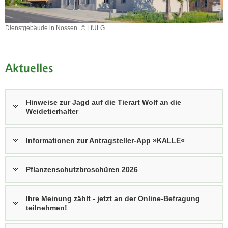
a
v
Dienstgebäude in Nossen
© LfULG
i
Dienstgebäude
in
g
Nossen
a
Aktuelles
t
i
o
Hinweise zur Jagd auf die Tierart Wolf an die
n
Weidetierhalter
Informationen zur Antragsteller-App »KALLE«
Pflanzenschutzbroschüren 2026
Ihre Meinung zählt - jetzt an der Online-Befragung
teilnehmen!