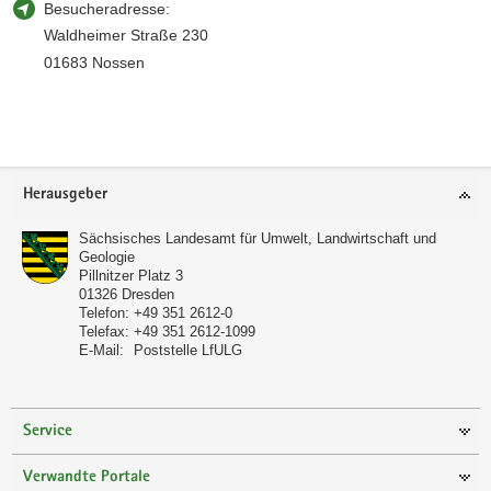
Besucheradresse:
Waldheimer Straße 230
01683 Nossen
Footer-
Herausgeber
Bereich
Sächsisches Landesamt für Umwelt, Landwirtschaft und
Geologie
Pillnitzer Platz 3
01326
Dresden
Telefon:
+49 351 2612-0
Telefax:
+49 351 2612-1099
E-Mail:
Poststelle LfULG
Service
Verwandte Portale