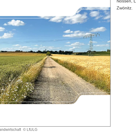
Nossen, L
Zwönitz.
Landwirtschaft
© LfULG