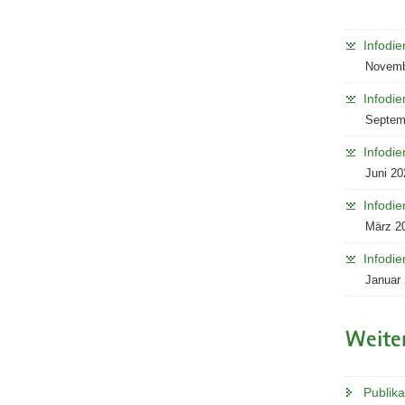
Infodie
Novemb
Infodie
Septem
Infodie
Juni 20
Infodie
März 2
Infodie
Januar
Weite
Publik