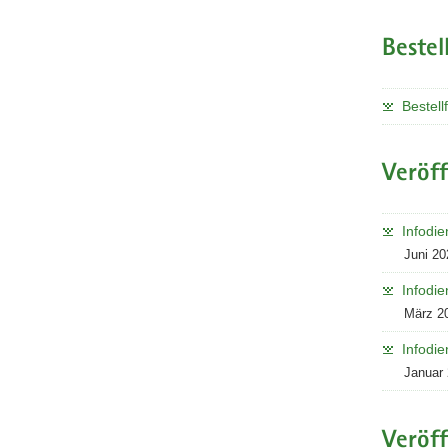
Landwirts
Bestel
Bestell
Veröf
Infodie
Juni 20
Infodie
März 2
Infodie
Januar
Veröf