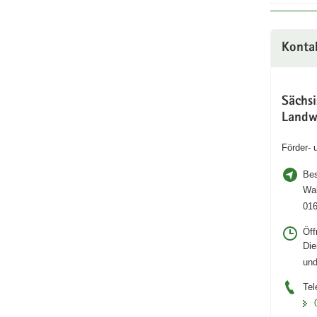
Konta
Sächs
Landw
Förder-
Bes
Wal
01
Öff
Die
und
Tel