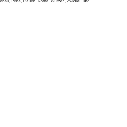
öbau, Pirna, Plauen, Rötha, Wurzen, Zwickau und