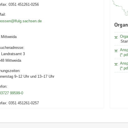
efax:
0351 451261-0256
ail:
nossen@lfulg.sachsen.de
Organ
Orga
 Mittweida
Stan
ucheradresse:
Ansp
 Landratsamt 3
(*.p
48 Mittweida
Ansp
(*.p
nungszeiten:
nerstag 9–12 Uhr und 13–17 Uhr
efon:
03727 99599-0
efax:
0351 451261-0257