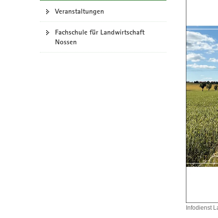
a
Veranstaltungen
v
Fachschule für Landwirtschaft
i
Nossen
g
a
t
i
o
n
Infodienst 
Infodienst