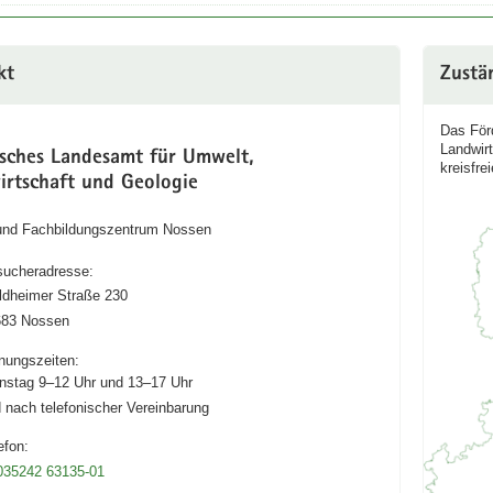
kt
Zustä
Das För
Landwirt
isches Landesamt für Umwelt,
kreisfre
irtschaft und Geologie
 und Fachbildungszentrum Nossen
ucheradresse:
dheimer Straße 230
683 Nossen
nungszeiten:
nstag 9–12 Uhr und 13–17 Uhr
 nach telefonischer Vereinbarung
efon:
035242 63135-01