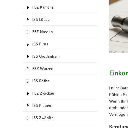
a
FBZ Kamenz
v
ISS Löbau
i
g
FBZ Nossen
a
t
ISS Pirna
i
o
ISS Großenhain
n
FBZ Wurzen
Einko
ISS Rötha
Ist ihr Be
FBZ Zwickau
Fühlen Sie
Wenn Ihr l
ISS Plauen
droht oder
Vermögens
ISS Zwönitz
Beratun