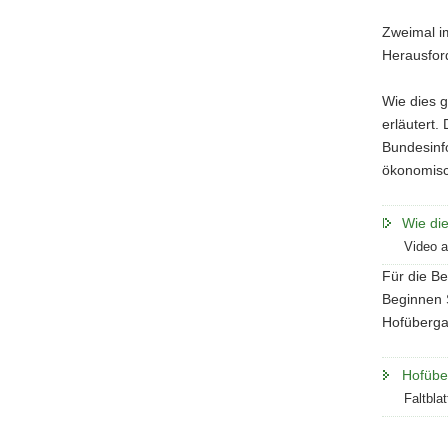
Zweimal i
Herausfor
Wie dies g
erläutert.
Bundesinf
ökonomisc
Wie die
Video 
Für die Be
Beginnen S
Hofüberga
Hofübe
Faltbla