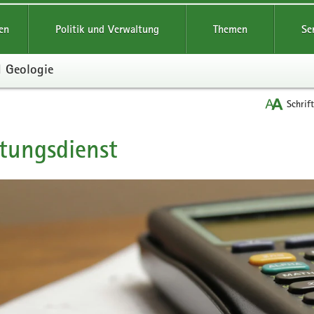
reifende
en
Politik und Verwaltung
Themen
Se
d Geologie
Schrif
tungsdienst
t