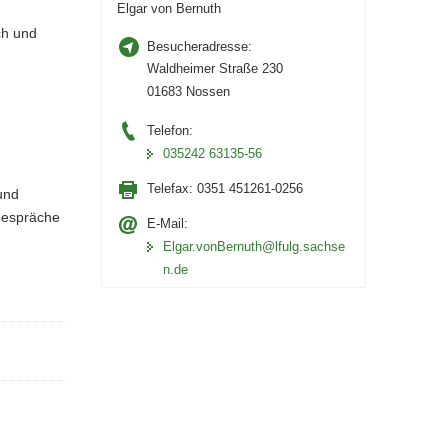
Elgar von Bernuth
ch und
Besucheradresse:
Waldheimer Straße 230
01683 Nossen
Telefon:
035242 63135-56
Telefax:
0351 451261-0256
und
 Gespräche
E-Mail:
Elgar.vonBernuth@lfulg.sachse
n.de