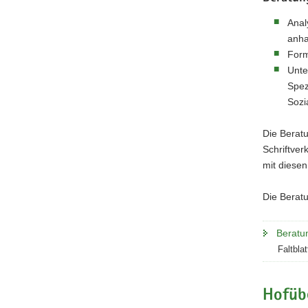
Anal
anha
Form
Unte
Spez
Sozi
Die Berat
Schriftver
mit diesen
Die Beratu
Beratu
Faltbla
Hofüb