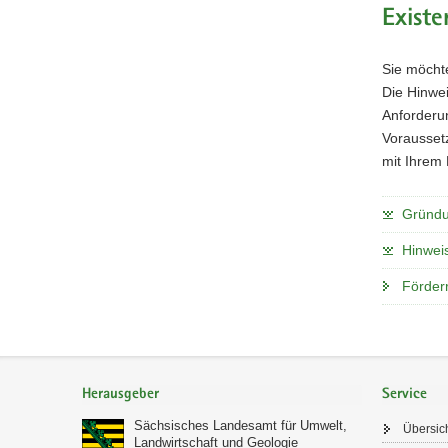
Exist
Sie möcht
Die Hinwei
Anforderun
Voraussetz
mit Ihrem
Gründun
Hinweis
Förderr
Footer-
Bereich
Herausgeber
Service
Sächsisches Landesamt für Umwelt,
Übersic
Landwirtschaft und Geologie