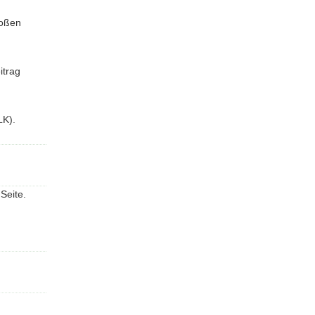
roßen
itrag
LK).
Seite.