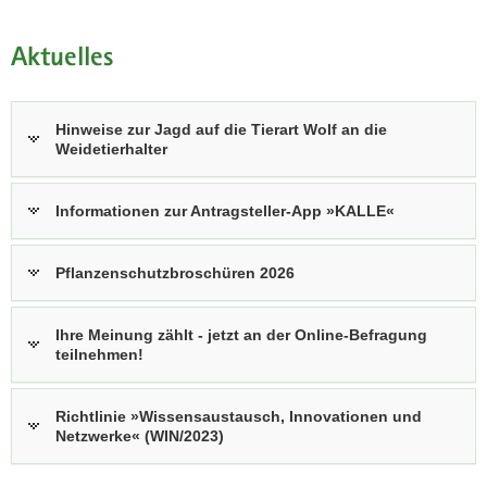
a
v
Aktuelles
i
g
a
Hinweise zur Jagd auf die Tierart Wolf an die
t
Weidetierhalter
i
o
Informationen zur Antragsteller-App »KALLE«
n
Pflanzenschutzbroschüren 2026
Ihre Meinung zählt - jetzt an der Online-Befragung
teilnehmen!
Richtlinie »Wissensaustausch, Innovationen und
Netzwerke« (WIN/2023)