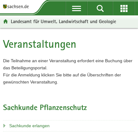
P
P
H
F
o
o
a
o
r
r
u
o
Landesamt für Umwelt, Landwirtschaft und Geologie
t
t
p
t
a
a
t
e
l
l
i
r
Veranstaltungen
Hauptinhalt
ü
n
n
-
b
a
h
B
e
v
a
e
Die Teilnahme an einer Veranstaltung erfordert eine Buchung über
r
i
l
r
das Beteiligungsportal.
g
g
t
e
Für die Anmeldung klicken Sie bitte auf die Überschriften der
r
a
i
gewünschten Veranstaltung.
e
t
c
i
i
h
f
o
Sachkunde Pflanzenschutz
e
n
n
d
Sachkunde erlangen
e
N