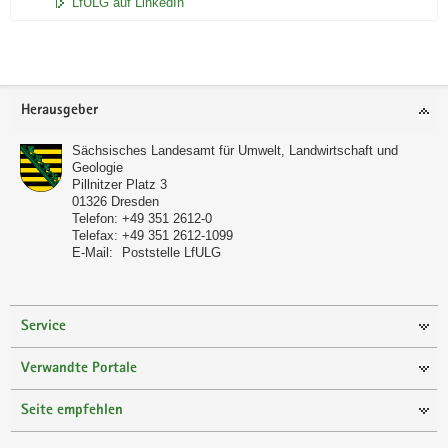
LfULG auf LinkedIn
Footer-
Herausgeber
Bereich
Sächsisches Landesamt für Umwelt, Landwirtschaft und
Geologie
Pillnitzer Platz 3
01326
Dresden
Telefon:
+49 351 2612-0
Telefax:
+49 351 2612-1099
E-Mail:
Poststelle LfULG
Service
Verwandte Portale
Seite empfehlen