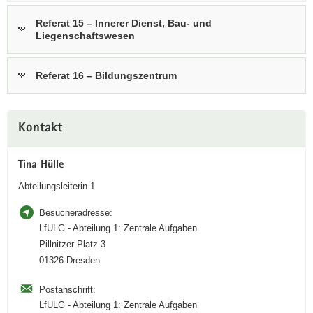
a
Referat 15 – Innerer Dienst, Bau- und
v
Liegenschaftswesen
i
g
Referat 16 – Bildungszentrum
a
t
i
Weitere
o
Kontakt
Information
n
Tina Hülle
Abteilungsleiterin 1
Besucheradresse:
LfULG - Abteilung 1: Zentrale Aufgaben
Pillnitzer Platz 3
01326 Dresden
Postanschrift:
LfULG - Abteilung 1: Zentrale Aufgaben