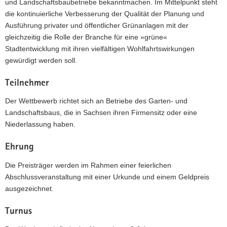
und Landschaftsbaubetriebe bekanntmachen. Im Mittelpunkt steht
a
die kontinuierliche Verbesserung der Qualität der Planung und
v
Ausführung privater und öffentlicher Grünanlagen mit der
i
gleichzeitig die Rolle der Branche für eine »grüne«
g
Stadtentwicklung mit ihren vielfältigen Wohlfahrtswirkungen
a
gewürdigt werden soll.
t
i
Teilnehmer
o
Der Wettbewerb richtet sich an Betriebe des Garten- und
n
Landschaftsbaus, die in Sachsen ihren Firmensitz oder eine
Niederlassung haben.
Ehrung
Die Preisträger werden im Rahmen einer feierlichen
Abschlussveranstaltung mit einer Urkunde und einem Geldpreis
ausgezeichnet.
Turnus