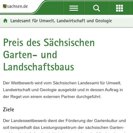
P
P
H
W
F
o
o
a
e
o
r
r
u
i
o
Landesamt für Umwelt, Landwirtschaft und Geologie
t
t
p
t
t
a
a
t
e
e
l
l
i
r
r
Preis des Sächsischen
Hauptinhalt
ü
n
n
e
-
Garten- und
b
a
h
I
B
e
v
a
n
e
Landschaftsbaus
r
i
l
f
r
g
g
t
o
e
r
a
r
i
Der Wettbewerb wird vom Sächsischen Landesamt für Umwelt,
e
t
m
c
Landwirtschaft und Geologie ausgelobt und in dessen Auftrag in
i
i
a
h
der Regel von einem externen Partner durchgeführt.
f
o
t
e
n
i
Ziele
n
o
d
n
Der Landeswettbewerb dient der Förderung der Gartenkultur und
e
soll beispielhaft das Leistungsspektrum der sächsischen Garten-
N