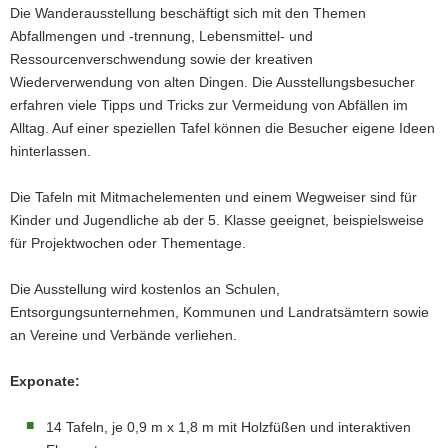
Die Wanderausstellung beschäftigt sich mit den Themen
a
Abfallmengen und -trennung, Lebensmittel- und
v
Ressourcenverschwendung sowie der kreativen
i
Wiederverwendung von alten Dingen. Die Ausstellungsbesucher
g
erfahren viele Tipps und Tricks zur Vermeidung von Abfällen im
a
Alltag. Auf einer speziellen Tafel können die Besucher eigene Ideen
t
hinterlassen.
i
o
Die Tafeln mit Mitmachelementen und einem Wegweiser sind für
n
Kinder und Jugendliche ab der 5. Klasse geeignet, beispielsweise
für Projektwochen oder Thementage.
Die Ausstellung wird kostenlos an Schulen,
Entsorgungsunternehmen, Kommunen und Landratsämtern sowie
an Vereine und Verbände verliehen.
Exponate:
14 Tafeln, je 0,9 m x 1,8 m mit Holzfüßen und interaktiven