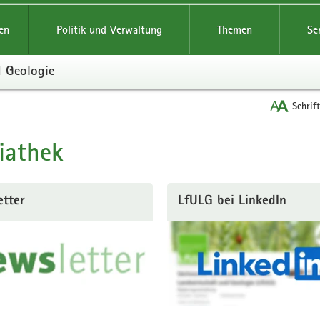
reifende
en
Politik und Verwaltung
Themen
Se
d Geologie
Schrif
iathek
t
etter
LfULG bei LinkedIn