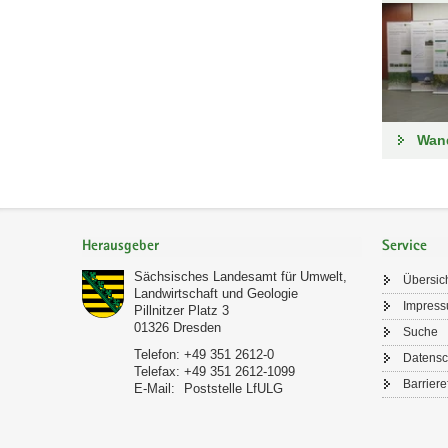
Wan
Footer-
Bereich
Herausgeber
Service
Sächsisches Landesamt für Umwelt,
Übersic
Landwirtschaft und Geologie
Impres
Pillnitzer Platz 3
01326
Dresden
Suche
Telefon:
+49 351 2612-0
Datensc
Telefax:
+49 351 2612-1099
Barriere
E-Mail:
Poststelle LfULG