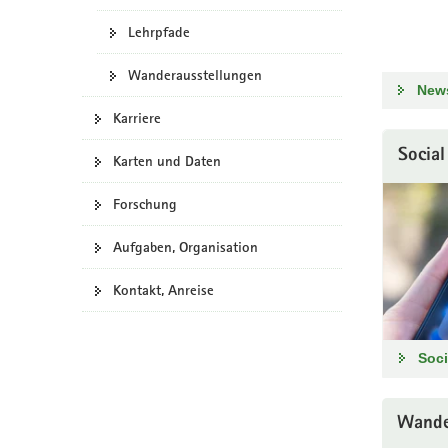
a
Lehrpfade
v
i
Wanderausstellungen
News
g
a
Karriere
t
Socia
i
Karten und Daten
o
Forschung
n
Aufgaben, Organisation
Kontakt, Anreise
Soci
Wande