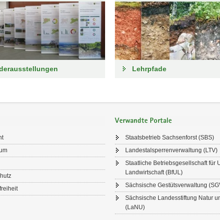
derausstellungen
Lehrpfade
Verwandte Portale
ht
Staatsbetrieb Sachsenforst (SBS)
sum
Landestalsperrenverwaltung (LTV)
Staatliche Betriebsgesellschaft für
Landwirtschaft (BfUL)
hutz
Sächsische Gestütsverwaltung (SG
freiheit
Sächsische Landesstiftung Natur 
(LaNU)