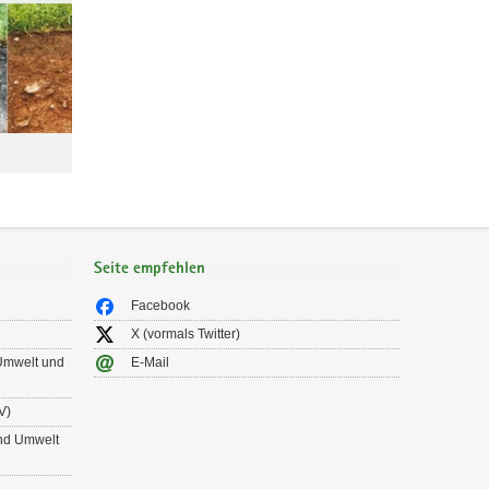
Seite empfehlen
Facebook
X (vormals Twitter)
 Umwelt und
E-Mail
V)
und Umwelt