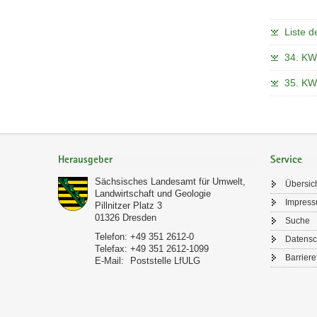
Liste d
34. KW:
35. KW:
Footer-
Bereich
Herausgeber
Service
Sächsisches Landesamt für Umwelt,
Übersic
Landwirtschaft und Geologie
Impres
Pillnitzer Platz 3
01326
Dresden
Suche
Telefon:
+49 351 2612-0
Datensc
Telefax:
+49 351 2612-1099
Barriere
E-Mail:
Poststelle LfULG