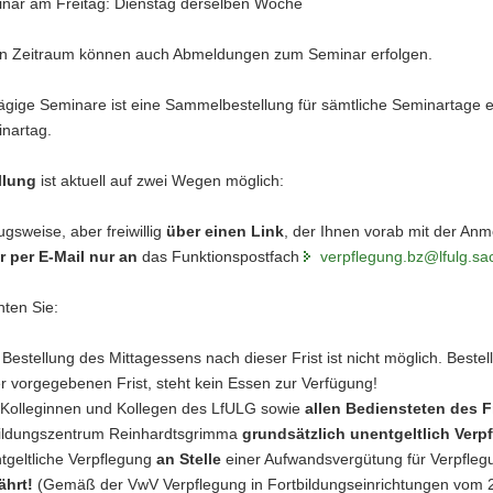
nar am Freitag: Dienstag derselben Woche
en Zeitraum können auch Abmeldungen zum Seminar erfolgen.
gige Seminare ist eine Sammelbestellung für sämtliche Seminartage einz
inartag.
llung
ist aktuell auf zwei Wegen möglich:
ugsweise, aber freiwillig
über einen Link
, der Ihnen vorab mit der An
r per E-Mail nur an
das Funktionspostfach
verpflegung.bz@lfulg.sa
hten Sie:
 Bestellung des Mittagessens nach dieser Frist ist nicht möglich. Bestel
er vorgegebenen Frist, steht kein Essen zur Verfügung!
Kolleginnen und Kollegen des LfULG sowie
allen Bediensteten des 
ildungszentrum Reinhardtsgrimma
grundsätzlich unentgeltlich Verp
tgeltliche Verpflegung
an Stelle
einer Aufwandsvergütung für Verpflegu
ährt!
(Gemäß der VwV Verpflegung in Fortbildungseinrichtungen vom 