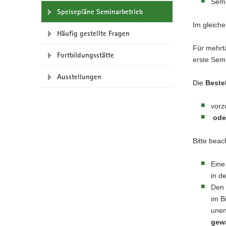
Semi
a
Speisepläne Seminarbetrieb
v
Im gleich
Häufig gestellte Fragen
i
g
Für mehrtä
Fortbildungsstätte
a
erste Sem
t
Ausstellungen
i
Die
Beste
o
n
vorz
ode
Bitte beac
Eine
in d
Den 
im B
unen
gew