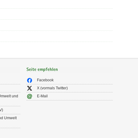
Seite empfehlen
Facebook
X (vormals Twitter)
 Umwelt und
E-Mail
V)
und Umwelt