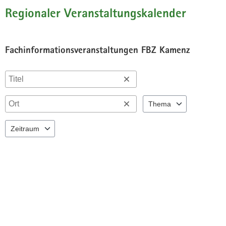
a
Regionaler Veranstaltungskalender
v
i
g
Fachinformationsveranstaltungen FBZ Kamenz
a
t
i
o
n