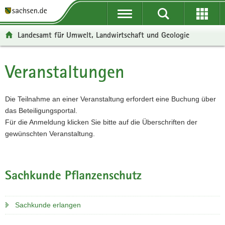
P
P
H
F
o
o
a
o
r
r
u
o
Landesamt für Umwelt, Landwirtschaft und Geologie
t
t
p
t
a
a
t
e
l
l
i
r
Veranstaltungen
Hauptinhalt
ü
n
n
-
b
a
h
B
e
v
a
e
Die Teilnahme an einer Veranstaltung erfordert eine Buchung über
r
i
l
r
das Beteiligungsportal.
g
g
t
e
Für die Anmeldung klicken Sie bitte auf die Überschriften der
r
a
i
gewünschten Veranstaltung.
e
t
c
i
i
h
f
o
Sachkunde Pflanzenschutz
e
n
n
d
Sachkunde erlangen
e
N