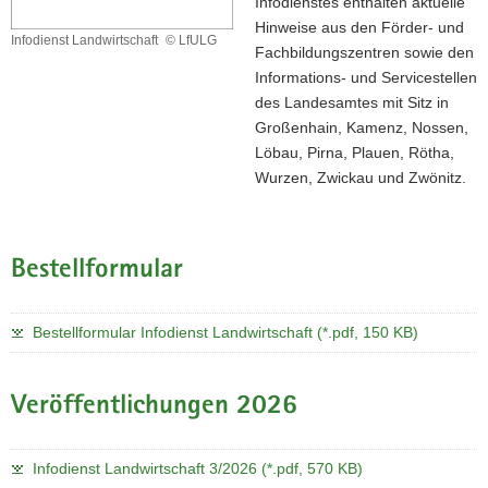
Infodienstes enthalten aktuelle
a
Hinweise aus den Förder- und
Infodienst Landwirtschaft
© LfULG
v
Fachbildungszentren sowie den
Infodienst
i
Informations- und Servicestellen
Landwirtschaft
g
des Landesamtes mit Sitz in
a
Großenhain, Kamenz, Nossen,
t
Löbau, Pirna, Plauen, Rötha,
i
Wurzen, Zwickau und Zwönitz.
o
n
Bestellformular
Bestellformular Infodienst Landwirtschaft (*.pdf, 150 KB)
Veröffentlichungen 2026
Infodienst Landwirtschaft 3/2026 (*.pdf, 570 KB)