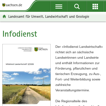
P
P
H
F
o
o
a
o
r
r
u
o
Landesamt für Umwelt, Landwirtschaft und Geologie
t
t
p
t
a
a
t
e
l
l
i
r
Infodienst
Hauptinhalt
ü
n
n
-
b
a
h
B
e
v
a
e
Der »Infodienst Landwirtschaft«
r
i
l
r
richtet sich an sächsische
g
g
t
e
Landwirtinnen und Landwirte
r
a
i
und enthält Informationen zur
e
t
c
Förderung, pflanzlichen und
i
i
h
tierischen Erzeugung, zu Aus-,
f
o
Fort- und Weiterbildung sowie
e
n
zahlreiche
n
Veranstaltungstermine.
d
e
Die Regionalteile des
N