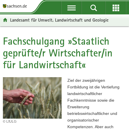
P
P
H
F
o
o
a
o
r
r
u
o
Landesamt für Umwelt, Landwirtschaft und Geologie
t
t
p
t
a
a
t
e
l
l
i
r
Fachschulgang »Staatlich
Hauptinhalt
ü
n
n
-
geprüfte/r Wirtschafter/in
b
a
h
B
e
v
a
e
für Landwirtschaft«
r
i
l
r
g
g
t
e
r
a
i
Ziel der zweijährigen
e
t
c
Fortbildung ist die Vertiefung
i
i
h
landwirtschaftlicher
f
o
Fachkenntnisse sowie die
e
n
Erweiterung
n
betriebswirtschaftlicher und
d
organisatorischer
© LfULG
e
Kompetenzen. Aber auch
N