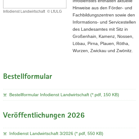
Infodienstes enthalten aktuelle
a
Hinweise aus den Förder- und
Infodienst Landwirtschaft
© LfULG
v
Fachbildungszentren sowie den
Infodienst
i
Informations- und Servicestellen
Landwirtschaft
g
des Landesamtes mit Sitz in
a
Großenhain, Kamenz, Nossen,
t
Löbau, Pirna, Plauen, Rötha,
i
Wurzen, Zwickau und Zwönitz.
o
n
Bestellformular
Bestellformular Infodienst Landwirtschaft (*.pdf, 150 KB)
Veröffentlichungen 2026
Infodienst Landwirtschaft 3/2026 (*.pdf, 550 KB)