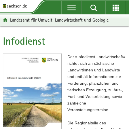
P
P
H
F
o
o
a
o
r
r
u
o
Landesamt für Umwelt, Landwirtschaft und Geologie
t
t
p
t
a
a
t
e
l
l
i
r
Infodienst
Hauptinhalt
ü
n
n
-
b
a
h
B
e
v
a
e
Der »Infodienst Landwirtschaft«
r
i
l
r
richtet sich an sächsische
g
g
t
e
Landwirtinnen und Landwirte
r
a
i
und enthält Informationen zur
e
t
c
Förderung, pflanzlichen und
i
i
h
tierischen Erzeugung, zu Aus-,
f
o
Fort- und Weiterbildung sowie
e
n
zahlreiche
n
Veranstaltungstermine.
d
e
Die Regionalteile des
N