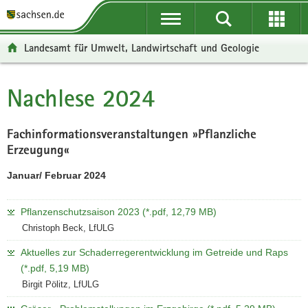
P
P
H
F
o
o
a
o
r
r
u
o
Landesamt für Umwelt, Landwirtschaft und Geologie
t
t
p
t
a
a
t
e
l
l
i
r
Nachlese 2024
Hauptinhalt
ü
n
n
-
b
a
h
B
e
v
a
e
Fachinformationsveranstaltungen »Pflanzliche
r
i
l
r
Erzeugung«
g
g
t
e
Januar/ Februar 2024
r
a
i
e
t
c
Pflanzenschutzsaison 2023 (*.pdf, 12,79 MB)
i
i
h
Christoph Beck, LfULG
f
o
e
n
Aktuelles zur Schaderregerentwicklung im Getreide und Raps
n
(*.pdf, 5,19 MB)
d
Birgit Pölitz, LfULG
e
N