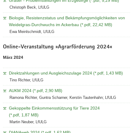
Gräser - Problemstellungen im Erzgebirge (*.pdf, 5,29 MB)
a
Christoph Beck, LfULG
v
Biologie, Resistenzstatus und Bekämpfungsmöglichkeiten von
i
Weidelgras-Durchwuchs im Ackerbau (*.pdf, 22,42 MB)
g
Ewa Meinlschmidt, LfULG
a
t
Online-Veranstaltung »Agrarförderung 2024«
i
o
März 2024
n
Direktzahlungen und Ausgleichszulage 2024 (*.pdf, 1,43 MB)
Tino Richter, LfULG
AUKM 2024 (*.pdf, 2,90 MB)
Ramona Richter, Guntra Scharner, Kerstin Tautenhahn; LfULG
Gekoppelte Einkommensstützung für Tiere 2024
(*.pdf, 1,87 MB)
Martin Neuber, LfULG
DIANAweb 2024 (*.pdf, 1,62 MB)