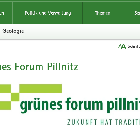
reifende
en
Politik und Verwaltung
Themen
Se
d Geologie
Schrif
es Forum Pillnitz
t