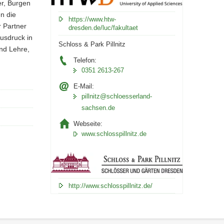
er, Burgen
n die
https://www.htw-
r Partner
dresden.de/luc/fakultaet
usdruck in
Schloss & Park Pillnitz
nd Lehre,
Telefon:
0351 2613-267
E-Mail:
pillnitz@schloesserland-
sachsen.de
Webseite:
www.schlosspillnitz.de
http://www.schlosspillnitz.de/