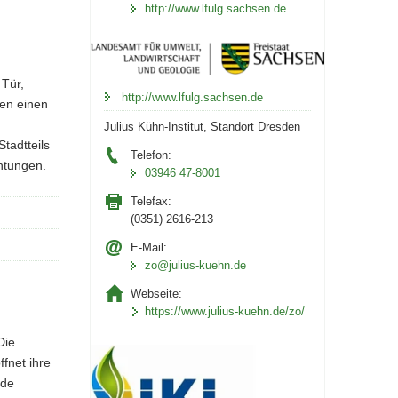
http://www.lfulg.sachsen.de
 Tür,
http://www.lfulg.sachsen.de
ten einen
Julius Kühn-Institut, Standort Dresden
tadtteils
Telefon:
chtungen.
03946 47-8001
Telefax:
(0351) 2616-213
E-Mail:
zo@julius-kuehn.de
Webseite:
https://www.julius-kuehn.de/zo/
Die
fnet ihre
nde