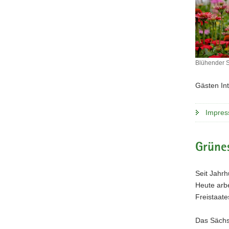
Blühender 
Blühender
Sonnenhu
Gästen In
Impress
Grünes
Seit Jahrh
Heute arb
Freistaat
Das Sächs