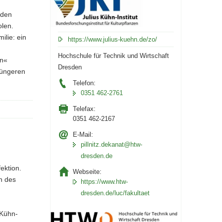
 den
olen.
ilie: ein
https://www.julius-kuehn.de/zo/
Hochschule für Technik und Wirtschaft
en«
Dresden
jüngeren
Telefon:
0351 462-2761
Telefax:
0351 462-2167
E-Mail:
pillnitz.dekanat@htw-
dresden.de
ektion.
Webseite:
n des
https://www.htw-
dresden.de/luc/fakultaet
 Kühn-