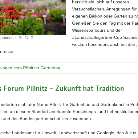
herzlich ein, sich auf unseren
Versuchsflächen, Anregungen für
eigenen Balkon oder Garten zu h
Genießen Sie den Tag mit der Fam
Wissensparcours und der
»Landschaftsgärtner-Cup Sachs
Sonnenhut
© LfULG
wecken besonders auch bei den 
t
teresse.
ionen vom Pillnitzer Gartentag
 Forum Pillnitz - Zukunft hat Tradition
underten steht der Name Pillnitz für Gartenbau und Gartenkunst in Perf
eiten an diesem Standort anerkannte Forschungs- und Lehrinstitutione
es und des Bundes partnerschaftlich zusammen.
ische Landesamt für Umwelt, Landwirtschaft und Geologie, das Julius