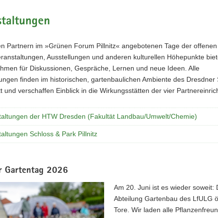
staltungen
en Partnern im »Grünen Forum Pillnitz« angebotenen Tage der offenen
eranstaltungen, Ausstellungen und anderen kulturellen Höhepunkte bie
ahmen für Diskussionen, Gespräche, Lernen und neue Ideen. Alle
ungen finden im historischen, gartenbaulichen Ambiente des Dresdner S
tatt und verschaffen Einblick in die Wirkungsstätten der vier Partnereinri
taltungen der HTW Dresden (Fakultät Landbau/Umwelt/Chemie)
altungen Schloss & Park Pillnitz
er Gartentag 2026
Am 20. Juni ist es wieder soweit: 
Abteilung Gartenbau des LfULG öf
Tore. Wir laden alle Pflanzenfreu