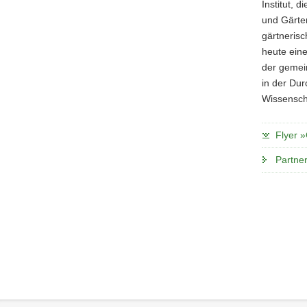
Institut, 
und Gärte
gärtnerisc
heute ein
der gemei
in der Du
Wissenscha
Flyer »
Partne
Footer-