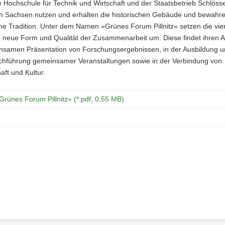
die Hochschule für Technik und Wirtschaft und der Staatsbetrieb Schlöss
n Sachsen nutzen und erhalten die historischen Gebäude und bewahre
he Tradition. Unter dem Namen »Grünes Forum Pillnitz« setzen die vie
e neue Form und Qualität der Zusammenarbeit um. Diese findet ihren A
nsamen Präsentation von Forschungsergebnissen, in der Ausbildung u
rchführung gemeinsamer Veranstaltungen sowie in der Verbindung von
ft und Kultur.
Grünes Forum Pillnitz« (*.pdf, 0,55 MB)
r