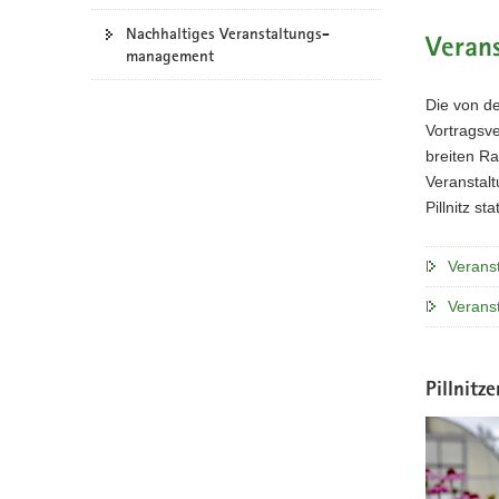
a
Nachhaltiges Veranstaltungs­
Veran
v
management
i
g
Die von d
a
Vortragsv
t
breiten R
i
Veranstalt
o
Pillnitz s
n
Verans
Veranst
Pillnitz