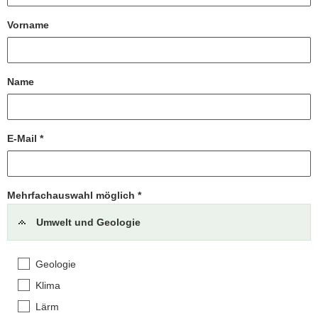
a
Vorname
v
i
g
a
Name
t
i
o
E-Mail *
n
Mehrfachauswahl möglich *
Umwelt und Geologie
Geologie
Klima
Lärm