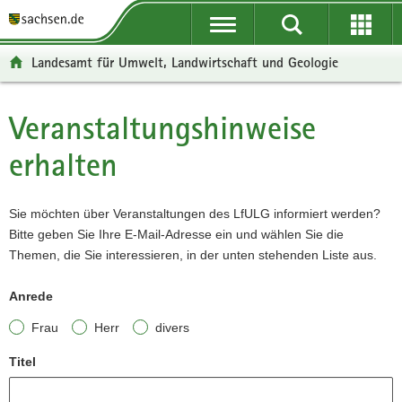
P
P
H
W
F
o
o
a
e
o
r
r
u
i
o
Landesamt für Umwelt, Landwirtschaft und Geologie
t
t
p
t
t
a
a
t
e
e
l
l
i
r
r
Veranstaltungshinweise
Hauptinhalt
ü
n
n
e
-
erhalten
b
a
h
I
B
e
v
a
n
e
r
i
l
f
r
Sie möchten über Veranstaltungen des LfULG informiert werden?
g
g
t
o
e
Bitte geben Sie Ihre E-Mail-Adresse ein und wählen Sie die
r
a
r
i
Themen, die Sie interessieren, in der unten stehenden Liste aus.
e
t
m
c
i
i
a
h
Anrede
f
o
t
e
n
i
Frau
Herr
divers
n
o
d
n
Titel
e
N