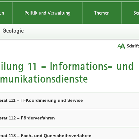
reifende
en
Politik und Verwaltung
Themen
Se
d Geologie
Schrif
ilung 11 - Informations- und
t
munikationsdienste
erat 111 – IT-Koordinierung und Service
erat 112 – Förderverfahren
erat 113 – Fach- und Querschnittsverfahren