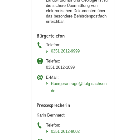
Landwirtschaft und Geologie ist für
die sichere Übermittlung von
elektronischen Dokumenten über
das besondere Behördenpostfach
erreichbar.
Bürgertelefon
Telefon:
0351 2612-9999
Telefax:
0351 2612-1099
E-Mail:
Buergeranfrage@lfulg.sachsen.
de
Pressesprecherin
Karin Bernhardt
Telefon:
0351 2612-9002