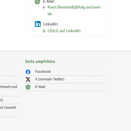
E-Mail:
Karin.Bernhardt@lfulg.sachsen.
de
LinkedIn:
LfULG auf LinkedIn
Seite empfehlen
Facebook
X (vormals Twitter)
 Umwelt und
E-Mail
V)
und Umwelt