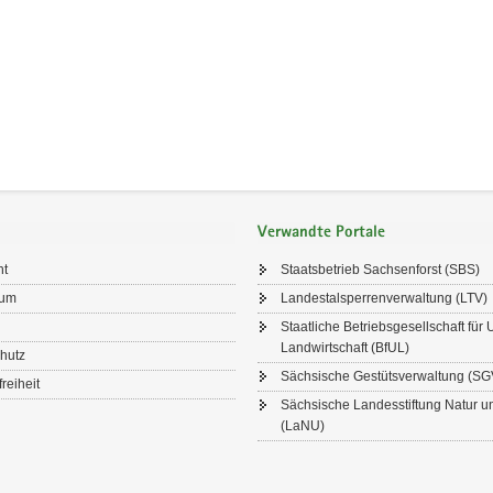
Verwandte Portale
ht
Staatsbetrieb Sachsenforst (SBS)
sum
Landestalsperrenverwaltung (LTV)
Staatliche Betriebsgesellschaft für
Landwirtschaft (BfUL)
hutz
Sächsische Gestütsverwaltung (SG
freiheit
Sächsische Landesstiftung Natur 
(LaNU)