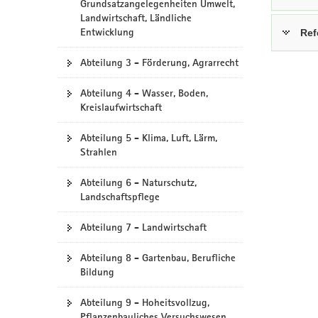
Grundsatzangelegenheiten Umwelt,
a
Landwirtschaft, Ländliche
Entwicklung
v
Ref
i
Abteilung 3 - Förderung, Agrarrecht
g
a
Abteilung 4 - Wasser, Boden,
t
Kreislaufwirtschaft
i
o
Abteilung 5 - Klima, Luft, Lärm,
n
Strahlen
Abteilung 6 - Naturschutz,
Landschaftspflege
Abteilung 7 - Landwirtschaft
Abteilung 8 - Gartenbau, Berufliche
Bildung
Abteilung 9 - Hoheitsvollzug,
Pflanzenbauliches Versuchswesen