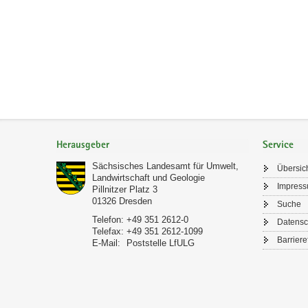
Footer-
Bereich
Herausgeber
Service
Sächsisches Landesamt für Umwelt,
Übersic
Landwirtschaft und Geologie
Impres
Pillnitzer Platz 3
01326
Dresden
Suche
Telefon:
+49 351 2612-0
Datensc
Telefax:
+49 351 2612-1099
Barriere
E-Mail:
Poststelle LfULG