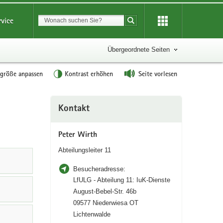
Suchbegriff
rvice
Suche starten
Übergeordnete Seiten
tgröße anpassen
Kontrast erhöhen
Seite vorlesen
Weitere
Kontakt
Information
Peter Wirth
Abteilungsleiter 11
Besucheradresse:
LfULG - Abteilung 11: IuK-Dienste
August-Bebel-Str. 46b
09577 Niederwiesa OT
Lichtenwalde